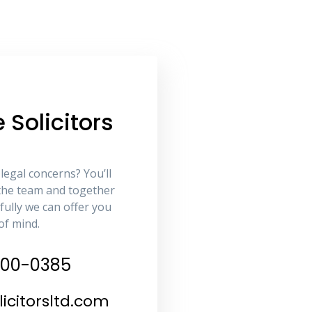
 Solicitors
 legal concerns? You’ll
the team and together
fully we can offer you
of mind.
-500-0385
icitorsltd.com