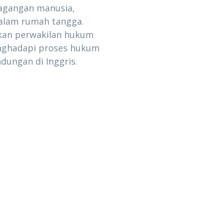
agangan manusia,
alam rumah tangga.
kan perwakilan hukum
enghadapi proses hukum
ungan di Inggris.