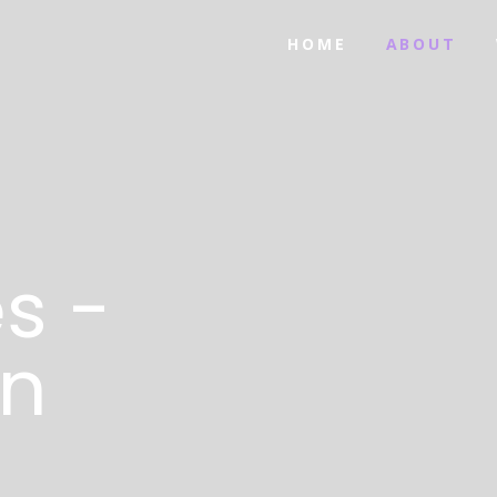
HOME
ABOUT
s -
an