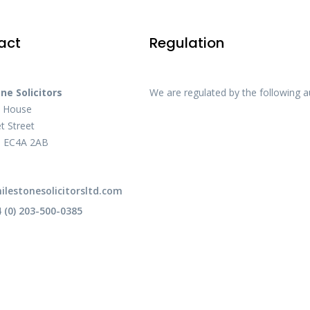
act
Regulation
ne Solicitors
We are regulated by the following au
e House
t Street
, EC4A 2AB
lestonesolicitorsltd.com
4 (0) 203-500-0385